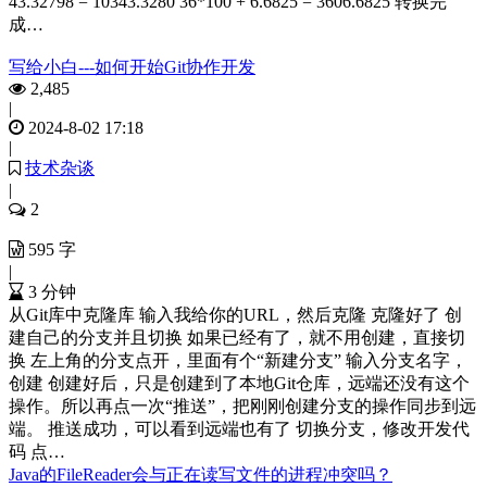
43.32798 = 10343.3280 36*100 + 6.6825 = 3606.6825 转换完
成…
写给小白---如何开始Git协作开发
2,485
|
2024-8-02 17:18
|
技术杂谈
|
2
595 字
|
3 分钟
从Git库中克隆库 输入我给你的URL，然后克隆 克隆好了 创
建自己的分支并且切换 如果已经有了，就不用创建，直接切
换 左上角的分支点开，里面有个“新建分支” 输入分支名字，
创建 创建好后，只是创建到了本地Git仓库，远端还没有这个
操作。所以再点一次“推送”，把刚刚创建分支的操作同步到远
端。 推送成功，可以看到远端也有了 切换分支，修改开发代
码 点…
Java的FileReader会与正在读写文件的进程冲突吗？