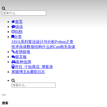
首页
说说
归档
分类
JAVA系列
算法设计与分析
Python之类
技术杂谈
数据结构什么的
Cpp相关
杂谈
友情链接
留言板
各种虫洞
开往
个站商店
博客录
尾随博主&通联日志
搜索