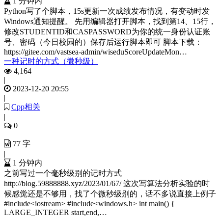
1 分钟内
Python写了个脚本，15s更新一次成绩发布情况，有变动时发
Windows通知提醒。 先用编辑器打开脚本，找到第14、15行，
修改STUDENTID和CASPASSWORD为你的统一身份认证账
号、密码（今日校园的）保存后运行脚本即可 脚本下载：
https://gitee.com/vastsea-admin/wiseduScoreUpdateMon…
一种记时的方式（微秒级）
4,164
|
2023-12-20 20:55
|
Cpp相关
|
0
77 字
|
1 分钟内
之前写过一个毫秒级别的记时方式
http://blog.59888888.xyz/2023/01/67/ 这次写算法分析实验的时
候感觉还是不够用，找了个微秒级别的，话不多说直接上例子
#include<iostream> #include<windows.h> int main() {
LARGE_INTEGER start,end,…