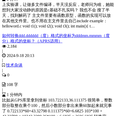
上实验课，让做多文件编译，半天没反应，老师问为啥，她能
想到大家没动静的原因是c基础不扎实吗？ 我也不会 搜了半
天，找到解药了 主文件里要有函数原型，函数的实现可以放
在其他文件里。也不用在主文件里去自己include example：
helloword.c void t1(); void t2(); void t3(); int main(){ t…
如何转换ddd.dddddd（度）格式的坐标为dddmm.mmmm（度
分）格式的坐标？（APRS适用）
2,184
|
2024-9-18 20:13
|
技术杂谈
|
0
108 字
|
1 分钟内
比如从GPS库里拿到坐标 103.722133,36.111375 很简单，整数
部分取整在乘个100，然后小数部分拿出来乘60加起来就完事
了 0.722133*60=43.32798 0.111375*60=6.6825 103*100 +