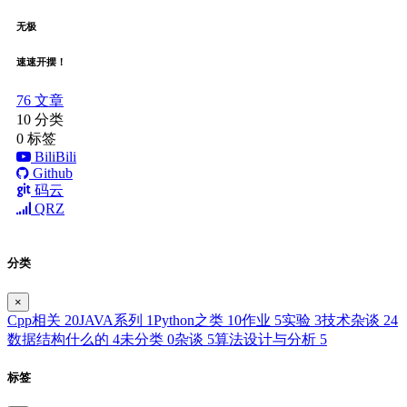
无极
速速开摆！
76
文章
10
分类
0
标签
BiliBili
Github
码云
QRZ
分类
×
Cpp相关
20
JAVA系列
1
Python之类
10
作业
5
实验
3
技术杂谈
24
数据结构什么的
4
未分类
0
杂谈
5
算法设计与分析
5
标签