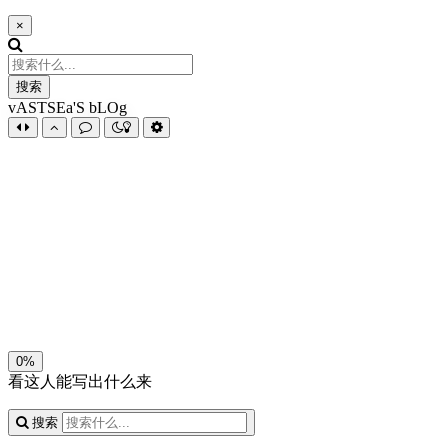
×
搜索
vASTSEa'S bLOg
夜间模式
暗黑模式
Sans Serif
Serif
浅阴影
深阴影
关闭
日落
暗化
灰度
0%
看这人能写出什么来
搜索