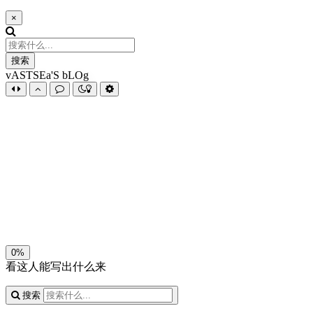
×
搜索
vASTSEa'S bLOg
夜间模式
暗黑模式
Sans Serif
Serif
浅阴影
深阴影
关闭
日落
暗化
灰度
0%
看这人能写出什么来
搜索