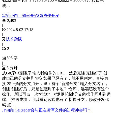
43.32798 = 10343.3280 36*100 + 6.6825 = 3606.6825 转换完
成…
写给小白---如何开始Git协作开发
2,493
|
2024-8-02 17:18
|
技术杂谈
|
2
595 字
|
3 分钟
从Git库中克隆库 输入我给你的URL，然后克隆 克隆好了 创
建自己的分支并且切换 如果已经有了，就不用创建，直接切
换 左上角的分支点开，里面有个“新建分支” 输入分支名字，
创建 创建好后，只是创建到了本地Git仓库，远端还没有这个
操作。所以再点一次“推送”，把刚刚创建分支的操作同步到远
端。 推送成功，可以看到远端也有了 切换分支，修改开发代
码 点…
Java的FileReader会与正在读写文件的进程冲突吗？