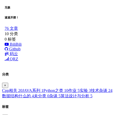
无极
速速开摆！
76
文章
10
分类
0
标签
BiliBili
Github
码云
QRZ
分类
×
Cpp相关
20
JAVA系列
1
Python之类
10
作业
5
实验
3
技术杂谈
24
数据结构什么的
4
未分类
0
杂谈
5
算法设计与分析
5
标签