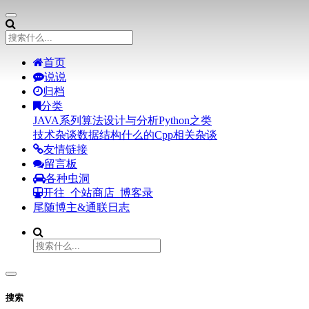
首页
说说
归档
分类
JAVA系列
算法设计与分析
Python之类
技术杂谈
数据结构什么的
Cpp相关
杂谈
友情链接
留言板
各种虫洞
开往
个站商店
博客录
尾随博主&通联日志
搜索