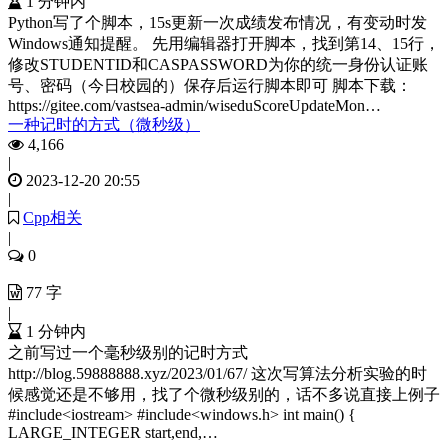
1 分钟内
Python写了个脚本，15s更新一次成绩发布情况，有变动时发
Windows通知提醒。 先用编辑器打开脚本，找到第14、15行，
修改STUDENTID和CASPASSWORD为你的统一身份认证账
号、密码（今日校园的）保存后运行脚本即可 脚本下载：
https://gitee.com/vastsea-admin/wiseduScoreUpdateMon…
一种记时的方式（微秒级）
4,166
|
2023-12-20 20:55
|
Cpp相关
|
0
77 字
|
1 分钟内
之前写过一个毫秒级别的记时方式
http://blog.59888888.xyz/2023/01/67/ 这次写算法分析实验的时
候感觉还是不够用，找了个微秒级别的，话不多说直接上例子
#include<iostream> #include<windows.h> int main() {
LARGE_INTEGER start,end,…