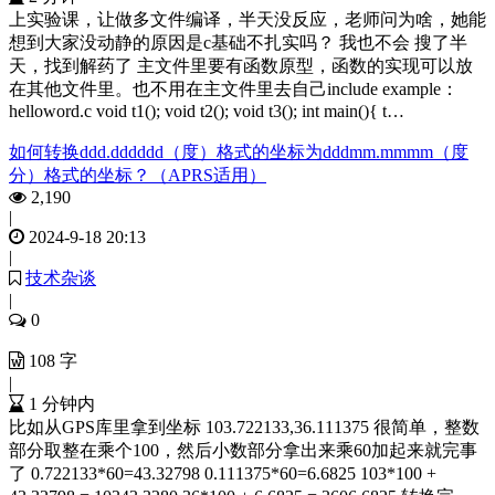
上实验课，让做多文件编译，半天没反应，老师问为啥，她能
想到大家没动静的原因是c基础不扎实吗？ 我也不会 搜了半
天，找到解药了 主文件里要有函数原型，函数的实现可以放
在其他文件里。也不用在主文件里去自己include example：
helloword.c void t1(); void t2(); void t3(); int main(){ t…
如何转换ddd.dddddd（度）格式的坐标为dddmm.mmmm（度
分）格式的坐标？（APRS适用）
2,190
|
2024-9-18 20:13
|
技术杂谈
|
0
108 字
|
1 分钟内
比如从GPS库里拿到坐标 103.722133,36.111375 很简单，整数
部分取整在乘个100，然后小数部分拿出来乘60加起来就完事
了 0.722133*60=43.32798 0.111375*60=6.6825 103*100 +