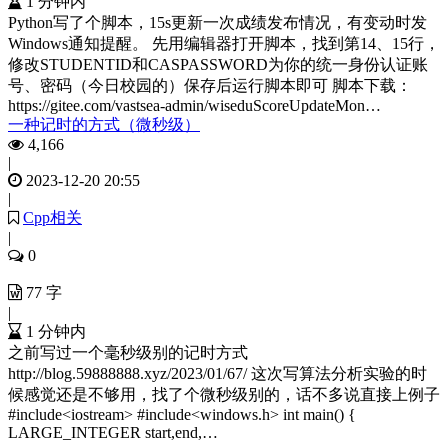
1 分钟内
Python写了个脚本，15s更新一次成绩发布情况，有变动时发
Windows通知提醒。 先用编辑器打开脚本，找到第14、15行，
修改STUDENTID和CASPASSWORD为你的统一身份认证账
号、密码（今日校园的）保存后运行脚本即可 脚本下载：
https://gitee.com/vastsea-admin/wiseduScoreUpdateMon…
一种记时的方式（微秒级）
4,166
|
2023-12-20 20:55
|
Cpp相关
|
0
77 字
|
1 分钟内
之前写过一个毫秒级别的记时方式
http://blog.59888888.xyz/2023/01/67/ 这次写算法分析实验的时
候感觉还是不够用，找了个微秒级别的，话不多说直接上例子
#include<iostream> #include<windows.h> int main() {
LARGE_INTEGER start,end,…