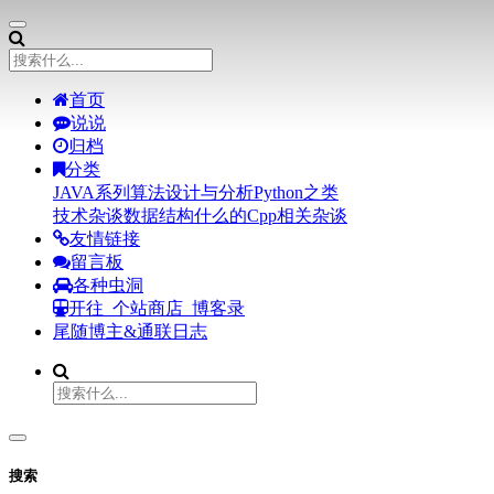
首页
说说
归档
分类
JAVA系列
算法设计与分析
Python之类
技术杂谈
数据结构什么的
Cpp相关
杂谈
友情链接
留言板
各种虫洞
开往
个站商店
博客录
尾随博主&通联日志
搜索