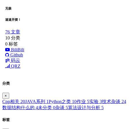
无极
速速开摆！
76
文章
10
分类
0
标签
BiliBili
Github
码云
QRZ
分类
×
Cpp相关
20
JAVA系列
1
Python之类
10
作业
5
实验
3
技术杂谈
24
数据结构什么的
4
未分类
0
杂谈
5
算法设计与分析
5
标签