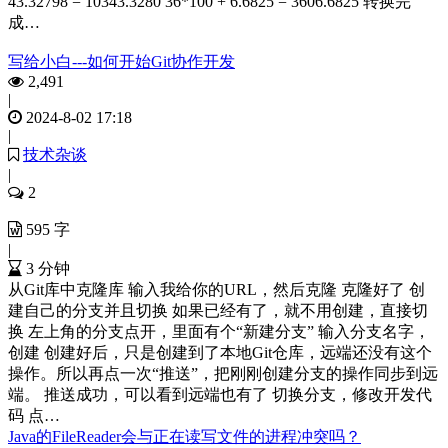
43.32798 = 10343.3280 36*100 + 6.6825 = 3606.6825 转换完
成…
写给小白---如何开始Git协作开发
2,491
|
2024-8-02 17:18
|
技术杂谈
|
2
595 字
|
3 分钟
从Git库中克隆库 输入我给你的URL，然后克隆 克隆好了 创
建自己的分支并且切换 如果已经有了，就不用创建，直接切
换 左上角的分支点开，里面有个“新建分支” 输入分支名字，
创建 创建好后，只是创建到了本地Git仓库，远端还没有这个
操作。所以再点一次“推送”，把刚刚创建分支的操作同步到远
端。 推送成功，可以看到远端也有了 切换分支，修改开发代
码 点…
Java的FileReader会与正在读写文件的进程冲突吗？