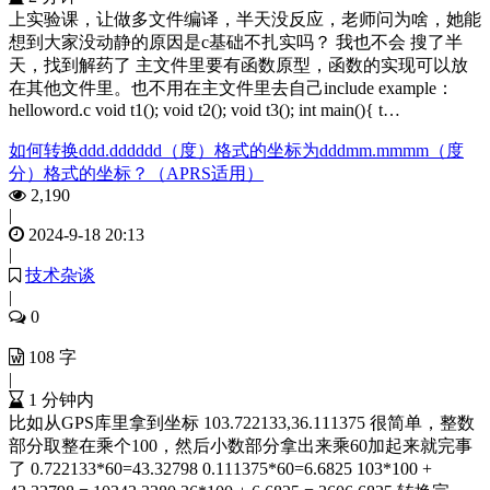
上实验课，让做多文件编译，半天没反应，老师问为啥，她能
想到大家没动静的原因是c基础不扎实吗？ 我也不会 搜了半
天，找到解药了 主文件里要有函数原型，函数的实现可以放
在其他文件里。也不用在主文件里去自己include example：
helloword.c void t1(); void t2(); void t3(); int main(){ t…
如何转换ddd.dddddd（度）格式的坐标为dddmm.mmmm（度
分）格式的坐标？（APRS适用）
2,190
|
2024-9-18 20:13
|
技术杂谈
|
0
108 字
|
1 分钟内
比如从GPS库里拿到坐标 103.722133,36.111375 很简单，整数
部分取整在乘个100，然后小数部分拿出来乘60加起来就完事
了 0.722133*60=43.32798 0.111375*60=6.6825 103*100 +