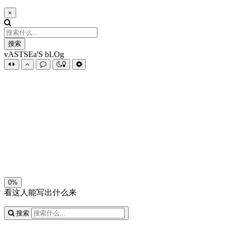
×
搜索
vASTSEa'S bLOg
夜间模式
暗黑模式
Sans Serif
Serif
浅阴影
深阴影
关闭
日落
暗化
灰度
0%
看这人能写出什么来
搜索